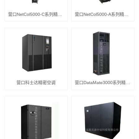
营口NetCol5000-C系列精密空调
营口NetCol5000-A系列精密空调
营口科士达精密空调
营口DataMate3000系列精密空调