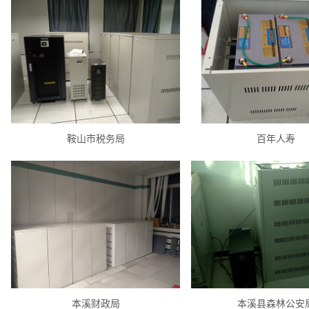
鞍山市税务局
百年人寿
本溪财政局
本溪县森林公安