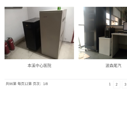
本溪中心医院
波森尾汽
共96第
每页12第
页次：1/8
1
2
3