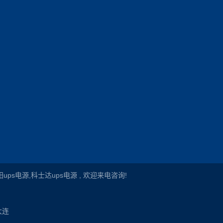
阳ups电源
,
科士达ups电源
, 欢迎来电咨询!
大连