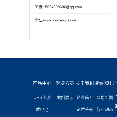
邮箱:15004009696@qq.com
网址:www.bonzerups.com
产品中心
解决方案
关于我们
新闻资讯
UPS电源
案例展示
企业简介
公司新闻
蓄电池
资质荣誉
行业动态