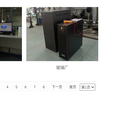
玻璃厂
4
5
6
7
8
下一页
尾页