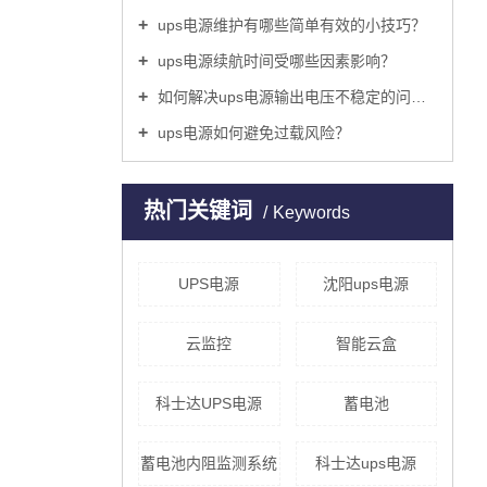
ups电源维护有哪些简单有效的小技巧？
ups电源续航时间受哪些因素影响？
如何解决ups电源输出电压不稳定的问题？
ups电源如何避免过载风险？
热门关键词
Keywords
UPS电源
沈阳ups电源
云监控
智能云盒
科士达UPS电源
蓄电池
蓄电池内阻监测系统
科士达ups电源