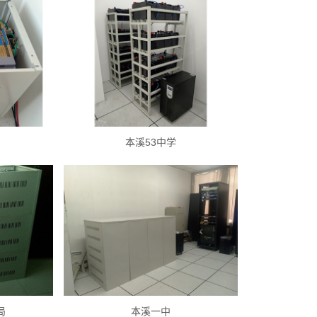
本溪53中学
局
本溪一中