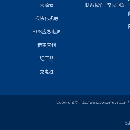
天源云
联系我们
常见问题
模块化机房
EPS应急电源
精密空调
稳压器
充电桩
Copyright © http://www.bonz
热