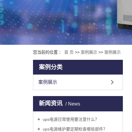
您当前的位置 ：
首 页
>>
案例展示
>>
案例展示
案例分类
案例展示
新闻资讯
News
ups电源日常使用要注意什么？
ups电源维护要定期检查哪些部件？