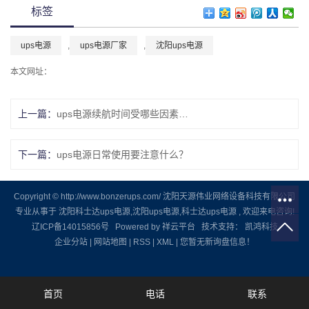
标签
ups电源
,
ups电源厂家
,
沈阳ups电源
本文网址：
上一篇：
ups电源续航时间受哪些因素影响？
下一篇：
ups电源日常使用要注意什么？
Copyright © http://www.bonzerups.com/ 沈阳天源伟业网络设备科技有限公司
专业从事于
沈阳科士达ups电源
,
沈阳ups电源
,
科士达ups电源
, 欢迎来电咨询!
辽ICP备14015856号
Powered by
祥云平台
技术支持：
凯鸿科技
企业分站
|
网站地图
|
RSS
|
XML
|
您暂无新询盘信息！
首页
电话
联系