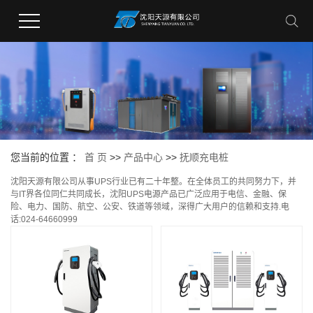
您当前的位置 ：
首 页
>>
产品中心
>>
抚顺充电桩
沈阳天源有限公司从事UPS行业已有二十年整。在全体员工的共同努力下，并
与IT界各位同仁共同成长，沈阳UPS电源产品已广泛应用于电信、金融、保
险、电力、国防、航空、公安、铁道等领域，深得广大用户的信赖和支持.电
话:024-64660999